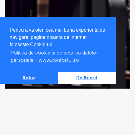
Pentru a va oferi cea mai buna experienta de
navigare, pagina noastra de internet
foloseste Cookie-uri.
Politica de cookie si colectarea datelor
personale - www.confortul.ro
Refuz
De Acord