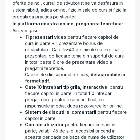
oferite de noi, cursul de stivuitorist se va desfasura in
sistem hibrid, adica online, fizic in sala de curs si fizic la
pregatirea practica pe stivuitor.
In platforma noastra online, pregatirea teoretica:
Aici vei gasi:
11 prezentari video
pentru fiecare capitol de
curs in parte + 1 prezentare bonus de
recapitulare. Cate 15-40 de minute cu explicatii,
prezentari, pe fiecare tema din suportul de curs.
In total peste 6 ore de prezentare video a
pregatirii teoretice.
Capitolele din suportul de curs,
descarcabile in
format pdf.
Cate 10 intrebari tip grila, interactive
pentru
fiecare capitol in parte. In total 110 intrebari
pregatitoare pentru examenul final, cu
raspunsurile imediat dupa rezolvarea lor online.
Sistem de discutii si comentarii
pentru fiecare
capitol in parte.
Cont de utilizator
pentru fiecare cursant in
parte, valabil 45 de zile, accesibil oricand in
aceasta perioada pe baza de nume de utilizator