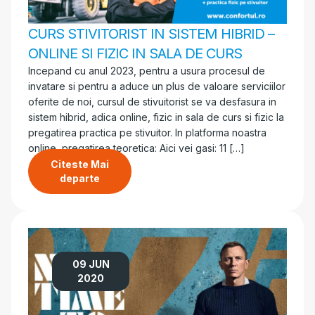
CURS STIVITORIST IN SISTEM HIBRID –
ONLINE SI FIZIC IN SALA DE CURS
Incepand cu anul 2023, pentru a usura procesul de
invatare si pentru a aduce un plus de valoare serviciilor
oferite de noi, cursul de stivuitorist se va desfasura in
sistem hibrid, adica online, fizic in sala de curs si fizic la
pregatirea practica pe stivuitor. In platforma noastra
online, pregatirea teoretica: Aici vei gasi: 11 […]
Citeste Mai
departe
09 JUN
2020