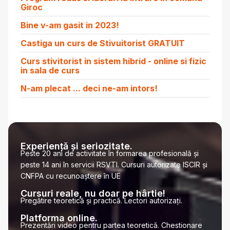
Giroc
Bine v-am gasit in 2023!
Castiga un curs de Stivuitorist GRATUIT
Curs stivitorist in sistem hibrid - online si fizic
in sala de curs
N-am plecat ... deci ne-am intors!
Experiență și seriozitate.
Peste 20 ani de activitate în formarea profesională și
peste 14 ani în servicii RSVTI. Cursuri autorizate ISCIR și
CNFPA cu recunoaștere în UE
Cursuri reale, nu doar pe hârtie!
Pregătire teoretică și practică. Lectori autorizați.
Platforma online.
Prezentări video pentru partea teoretică. Chestionare