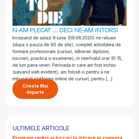
N-AM PLECAT … DECI NE-AM INTORS!
Incepand de astazi 9 iunie (09.06.2020) ne reluam
(dupa o pauza de 90 de zile), complet activitatea de
formare profesionala (cursuri, eliberari diplome,
inscrieri, practica si examene), in interlvalul orar 10-15,
de luni pana vineri. Perioada in care am fost inchisi
(salvand vieti evident), am folosit-o pentru a ne
imbunatati platforma online de cursuri, pentru […]
Citeste Mai
departe
ULTIMELE ARTICOLE
Program redus si lucrari la intrare in comuna