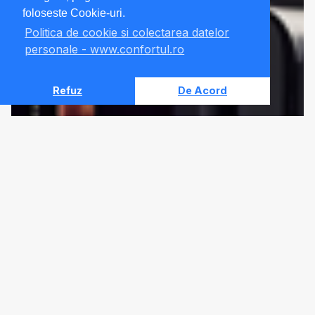
foloseste Cookie-uri.
Politica de cookie si colectarea datelor
personale - www.confortul.ro
Refuz
De Acord